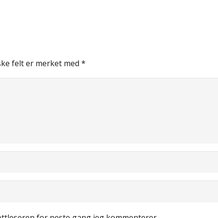
ske felt er merket med
*
nettleseren for neste gang jeg kommenterer.