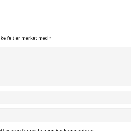
ske felt er merket med
*
nettleseren for neste gang jeg kommenterer.